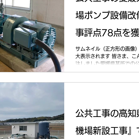
場ポンプ設備改
事評点78点を
2025年3月3
サムネイル（正方形の画像
大表示されます 皆さま、こ
注しました愛媛県某所での公
備改修工事』が無事に完了い
成検査が終わり、3月31日
78点でした...
公共工事の高知
機場新設工事』