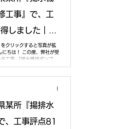
修工事』で、工
獲得しました｜
1日（月）
）をクリックすると写真が拡
んにちは！ この度、弊社が受
共工事 『揚水機場ポンプ設
たしました。 3月27日に完
にいただいた工事成績評定は
県某所『揚排水
で、工事評点81