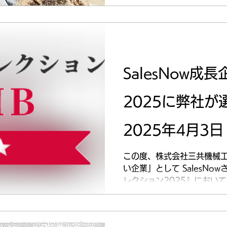
SalesNow
2025に弊社
2025年4月3
この度、株式会社三共機械
い企業」として SalesN
レクション2025』において、 
Medium Business）カ
ことをお知らせします。...