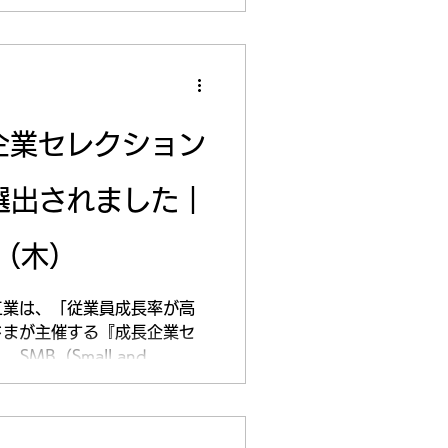
成長企業セレクション
が選出されました｜
日（木）
工業は、「従業員成長率が高
owさまが主催する『成長企業セ
SMB（Small and
テゴリーでDouble に 選出された