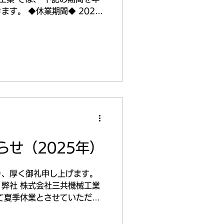
す。 ◆休業期間◆ 2025
年1月4日(日) ◆お問合せ対応
いただいたお問合せは、
順次ご対応させていただきま
けいたしますが、何卒ご理解
ご愛顧いただ
した。 来年も変わらぬお引
願い申し上げます。
らせ（2025年）
り、厚く御礼申し上げます。
弊社 株式会社三共機械工業
て夏季休業とさせていただき
月10日(日) ～2025年8月
いて◆...