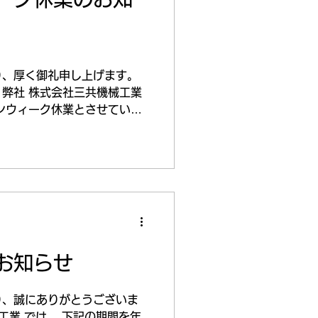
日頃から取り組んでいる品質
み重ねが、関係先から評価さ
おります。 今後も、社会イ
業として、 水処理設備分野
、 安全・品質・納期を重視
り、厚く御礼申し上げます。
に努めてまいります。
弊社 株式会社三共機械工業
ンウィーク休業とさせていた
5年4月26日(土) ～2025
応について◆...
お知らせ
り、誠にありがとうございま
工業 では、 下記の期間を年