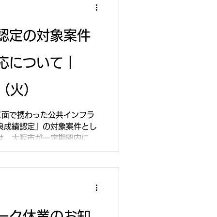
認定の対象案件
応について｜
日（火）
工面で携わった公共インフラ
良成績認定」の対象案件とし
は、大阪市が一定期間内に竣
等のうち、 優良な成績を収
るものです。 当社は、当該
携しながら、 求められる品
対応を行ってまいりました。
関わる工事では、 製作精
現場対応力が重要となりま
ーク休業のお知