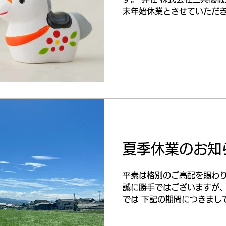
末年始休業とさせていただきま
年12月28日(日) ～2026
について◆ お休み期間中に
2026年1月5日(月)より
す。 皆様にはご不便をおか
賜りますようお願い申し上げます。 本年も
き、誠にありがとうございま
き立てのほど、よろしくお
夏季休業のお知
平素は格別のご高配を賜わ
誠に勝手ではございますが、
では 下記の期間につきまし
ます ◆休業期間◆ 2025年8
17日(日) ◆お問合せ対応につ