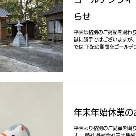
す。 今回の公表は、当社が
確保と 確実な工程対応の積
らせ
れた結果の一つと受け止めて
ンフラを支えるものづくり企
で培った技術と経験を活かし
平素は格別のご高配を賜わ
した製品づくりと施工対応
誠に勝手ではございますが、
では 下記の期間をゴールデ
だきます。 ◆休業期間◆ 202
年5月6日(火) ◆お問合せ対
年末年始休業の
平素より格別のご愛顧を賜
す。 弊社 株式会社三共機械