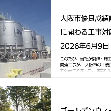
大阪市優良成績
に関わる工事対
2026年6月9
このたび、当社が製作・施
関連工事が、 大阪市の「優
て公表されました。 本認定
工または履行を完了した工事
めた案件を対象として公表す
工事において、関係各社と連
質・工程・安全に配慮した
公共性の高いインフラ設備に
度、品質管理、工程調整、
ゴールデンウィ