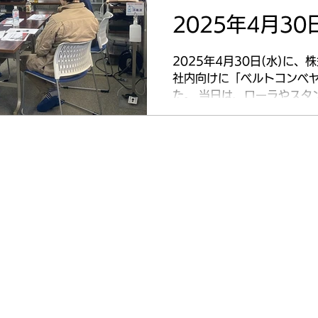
だくために、 「何ができる
したものです。 当社が大切にしているのは、 ・お客様の
2025年4月3
課題は何か ・どこに技術を使うと効果があるのか ・当社
が担う意味はどこにあるのか
2025年4月30日(水)に、
から提案し、納得して選んでい
社内向けに「ベルトコンベ
た。 当日は、ローラやスタ
など、ベルトコンベヤに関す
に直結する内容を丁寧にご解説