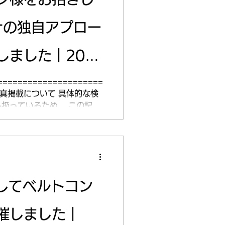
行）」がいかに危険で、取り
がら運転の禁止： 傘差しやイ
ナの独自アプロー
いルール。 受講したメンバ
識（止まれ）の重要性がよく
く周りを守るためのルールだ
しました｜2026
上がりました。 ルールを守
守ること。 CNさん、熱い講
）
=====================
！ 当社はこれからも、 国籍
真掲載について 具体的な検
しく働ける環境づくりをサポ
扱っているため、 この記事
観点から、写真の一部をスタ
理解いただけますと幸いで
=====================
きし、 3Dスキャナの独自ア
きしてベルトコン
会は、新し
が目的ではなく、 当社から
催しました｜
様に当社の技術を選んでいた