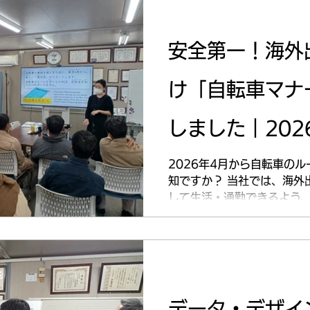
安全第一！海外
け「自転車マナ
しました｜202
2026年4月から自転車の
知ですか？ 当社では、海外
して生活・通勤できるよう、
催しました！ 講師は、メン
です！ CNさんが 「ここ
こは注意が必要」 という視
説してくれました。 講習で
置きました。 「青切符」の
視やスマホ操作などで反則金
データ・デザイ