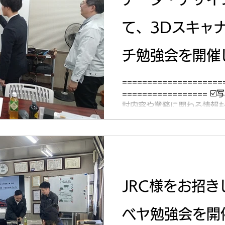
行の徹底： 「逆走（右側通
締まりの対象になるか。 な
て、3Dスキャ
ヤホン、スマホ使用への厳し
ーからは、 「一時停止の標
わかった」 「自分だけでな
チ勉強会を開催
と再認識した」といった声が
ることは、自分自身の安全を
年2月5日（木
====================
習をありがとうございました
================= ☑️写
を問わず全員が安全に、楽
討内容や業務に関わる情報も
ートしていき
では 知的財産・情報管理の
ンプでぼかしています。 ご
す。
====================
================= 2026年2月5日(木)に、株式会
社データ・デザイン様をお招
JRC様をお招
プローチ勉強会を実施しました。 今回の勉強
い機器や技術を「知る」こと
ベヤ勉強会を開
技術的な提案を行い、お客