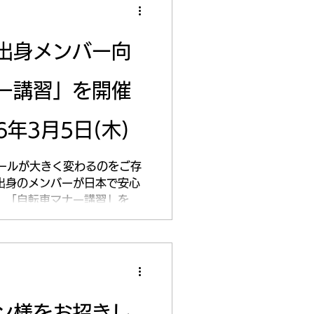
出身メンバー向
ー講習」を開催
6年3月5日(木)
ルールが大きく変わるのをご存
出身のメンバーが日本で安心
 「自転車マナー講習」を開
バーからの信頼も厚いCNさん
がみんなの母国と違う！」「こ
点を交えて、分かりやすく解
は、特に以下の3点に重点を
導入： 16歳以上は、信号無
が発生するように。 左側通
ン様をお招きし