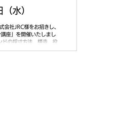
か？」を考える場として実施
0日（水）
 を整理したうえで、 こちら
株式会社JRC様をお招きし、
ただくこと です。 ...
ヤ講座」を開催いたしまし
ンドの採寸方法、構造、役割
る 基礎知識を中心に、実務
いただきました。...