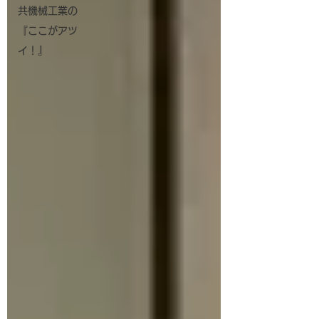
共機械工業の
『ここがアツ
イ！』