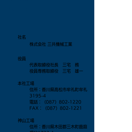
Profile
社名
株式会社 三共機械工業
役員
代表取締役社長 三宅 務
役員専務取締役 三宅 雄一
本社工場
住所：香川県高松市牟礼町牟礼
3195-4
電話：（087）802-1220
FAX：（087）802-1221
神山工場
住所：香川県木田郡三木町鹿庭