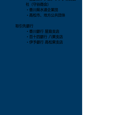
社（守谷商会）
・香川県水道企業団
・高松市、地方公共団体
取引先銀行
・香川銀行 屋島支店
・百十四銀行 八栗支店
・伊予銀行 高松東支店