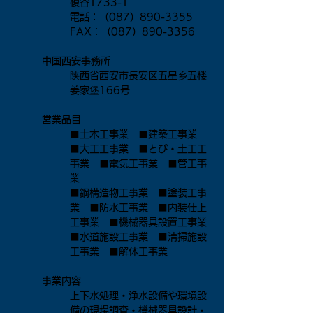
榎谷1733-1
電話：（087）890-3355
FAX：（087）890-3356
中国西安事務所
陕西省西安市長安区五星乡五楼
姜家堡
166号
営業品目
■土木工事業 ■建築工事業
■大工工事業 ■とび・土工工
事業 ■電気工事業 ■管工事
業
■鋼構造物工事業 ■塗装工事
業 ■防水工事業 ■内装仕上
工事業 ■機械器具設置工事業
■水道施設工事業 ■清掃施設
工事業 ■解体工事業
事業内容
上下水処理・浄水設備や環境設
備の現場調査・機械器具設計・