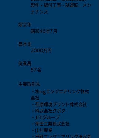
製作・据付工事・試運転、メン
テナンス
設立年
昭和46年7月
資本金
2000万円
従業員
57名
主要取引先
・水ingエンジニアリング株式
会社
・荏原環境プラント株式会社
・株式会社クボタ
・JFEグループ
・栗田工業株式会社
・山川産業
・日鉄エンジニアリング株式会