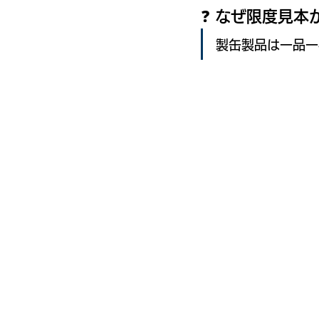
❓
 なぜ限度見本
製缶製品は一品一